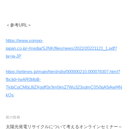
＜参考URL＞
https://www.sompo-
japan.co.jp/-/media/SJNK/files/news/2022/20221121_1.pdf?
la=ja-JP
https://prtimes.jp/main/html/rd/p/000000210.000078307.html?
fbclid=IwAR0bfpB-
TkibCqCMbL8jZXggff3x9m0jmZ7Wu323sdmC0S0qA5jAwf4N
kQs
投
前の投稿
稿
太陽光発電リサイクルについて考えるオンラインセミナー～