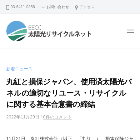
コ
03-6411-0858
お問い合わせ
アクセス
ン
テ
ン
メ
ニ
ツ
ュ
ー
へ
ス
キ
新着ニュース
ッ
プ
丸紅と損保ジャパン、使用済太陽光パ
ネルの適切なリユース・リサイクル
に関する基本合意書の締結
2022年11月29日
b
/
0件のコメント
y
h
11月21日、丸紅株式会社（以下、「丸紅」）、損害保険ジャ
a