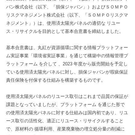
パン株式会社（以下、「損保ジャパン」）およびＳＯＭＰＯ
r
u
リスクマネジメント株式会社（以下、「ＳＯＭＰＯリスクマ
k
ネジメント」）は、使用済太陽光パネルの適切な リユー
a
ス・リサイクルを目的として基本合意書を締結しました。
.
n
基本合意書は、丸紅が資源循環に関する情報プラットフォー
o
ム実証事業「環境省実証事業」を通じて構築中の情報管理プ
j
ラットフォーム を介して 、2023 年度から販売開始を予定し
i
ている使用済太陽光パネルに対し、損保ジャパンが瑕疵保証
r
i
責任保険を付保する仕組みを構築するものです。
使用済太陽光パネルのリユース取引はこれまで品質の保証が
課題となっていましたが、プラットフォーム を通じた形で
の使用済太陽光パネルに対する仕組みは国内初であり、リユ
ース取引の活性化、適正にリユース・リサイクルすること
で、原材料の 循環利用、産業廃棄物の埋立処分量の削減に