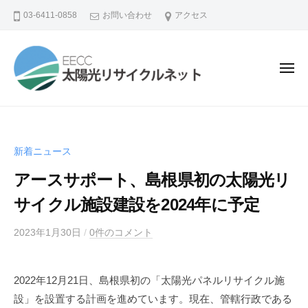
コ
03-6411-0858
お問い合わせ
アクセス
ン
テ
ン
メ
ニ
ツ
ュ
ー
へ
ス
キ
新着ニュース
ッ
プ
アースサポート、島根県初の太陽光リ
サイクル施設建設を2024年に予定
2023年1月30日
b
/
0件のコメント
y
y
2022年12月21日、島根県初の「太陽光パネルリサイクル施
a
設」を設置する計画を進めています。現在、管轄行政である
m