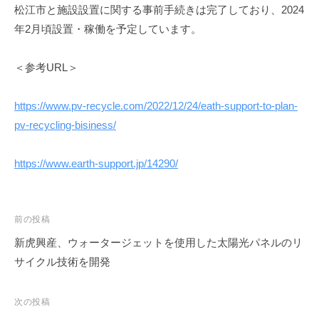
a
松江市と施設設置に関する事前手続きは完了しており、2024
g
年2月頃設置・稼働を予定しています。
u
c
＜参考URL＞
h
i
https://www.pv-recycle.com/2022/12/24/eath-support-to-plan-
pv-recycling-bisiness/
https://www.earth-support.jp/14290/
投
前の投稿
稿
新虎興産、ウォータージェットを使用した太陽光パネルのリ
ナ
サイクル技術を開発
ビ
ゲ
次の投稿