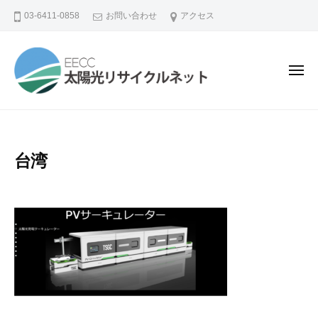
コ
03-6411-0858
お問い合わせ
アクセス
ン
テ
ン
メ
ニ
ツ
ュ
ー
へ
ス
キ
台湾
ッ
プ