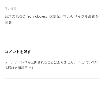
投
前の投稿
稿
台湾のTSGC Technologiesが太陽光パネルリサイクル装置を
ナ
開発
ビ
ゲ
ー
シ
コメントを残す
ョ
ン
メールアドレスが公開されることはありません。
※
が付いてい
る欄は必須項目です