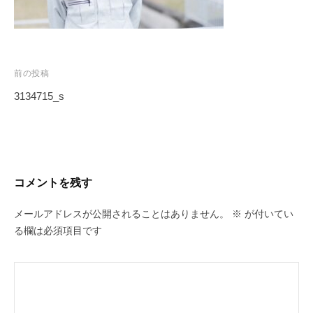
投
前の投稿
稿
3134715_s
ナ
ビ
ゲ
ー
コメントを残す
シ
ョ
メールアドレスが公開されることはありません。
※
が付いてい
ン
る欄は必須項目です